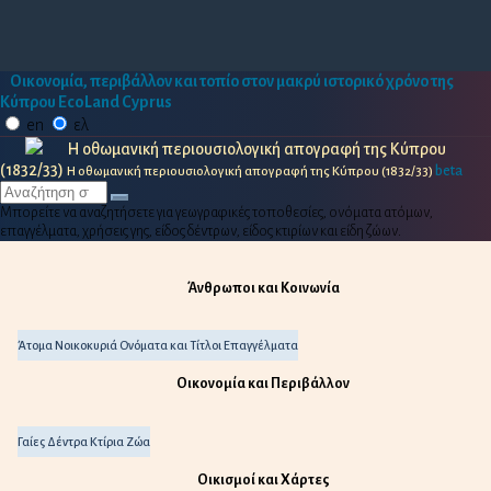
Οικονομία, περιβάλλον και τοπίο στον μακρύ ιστορικό χρόνο της
Κύπρου
EcoLand Cyprus
en
ελ
Η οθωμανική περιουσιολογική απογραφή της Κύπρου
(1832/33)
beta
Η οθωμανική περιουσιολογική απογραφή της Κύπρου (1832/33)
Μπορείτε να αναζητήσετε για γεωγραφικές τοποθεσίες, ονόματα ατόμων,
επαγγέλματα, χρήσεις γης, είδος δέντρων, είδος κτιρίων και είδη ζώων.
Άνθρωποι και Κοινωνία
Άτομα
Νοικοκυριά
Ονόματα και Τίτλοι
Επαγγέλματα
Οικονομία και Περιβάλλον
Γαίες
Δέντρα
Κτίρια
Ζώα
Οικισμοί και Χάρτες