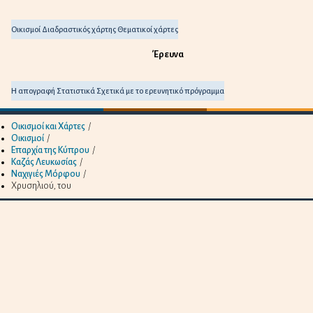
Οικισμοί
Διαδραστικός χάρτης
Θεματικοί χάρτες
Έρευνα
Η απογραφή
Στατιστικά
Σχετικά με το ερευνητικό πρόγραμμα
Οικισμοί και Χάρτες
/
Οικισμοί
/
Επαρχία της Κύπρου
/
Καζάς Λευκωσίας
/
Ναχιγιές Μόρφου
/
Χρυσηλιού, του