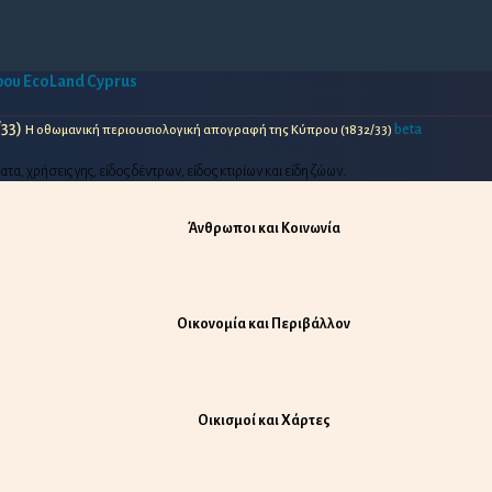
πρου
EcoLand Cyprus
/33)
beta
Η οθωμανική περιουσιολογική απογραφή της Κύπρου (1832/33)
 χρήσεις γης, είδος δέντρων, είδος κτιρίων και είδη ζώων.
Άνθρωποι και Κοινωνία
Οικονομία και Περιβάλλον
Οικισμοί και Χάρτες