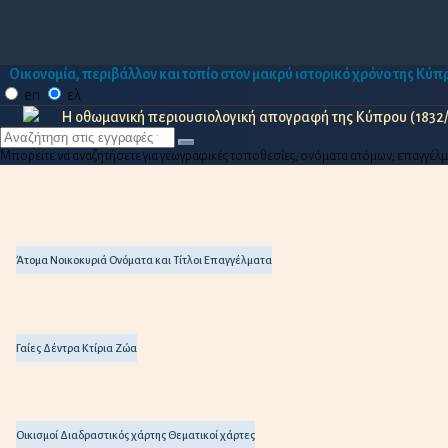
Οικονομία, περιβάλλον και τοπίο στον μακρύ ιστορικό χρόνο της Κύ
en
ελ
Η οθωμανική περιουσιολογική απογραφή της Κύπρου (1832
Μπορείτε να αναζητήσετε για γεωγραφικές τοποθεσίες, ονόματα ατόμων, επαγγέλματα,
Άτομα
Νοικοκυριά
Ονόματα και Τίτλοι
Επαγγέλματα
Γαίες
Δέντρα
Κτίρια
Ζώα
Οικισμοί
Διαδραστικός χάρτης
Θεματικοί χάρτες