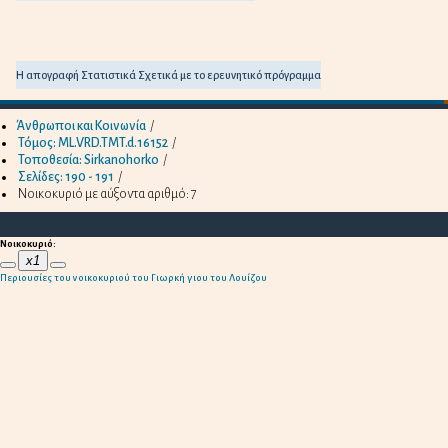
Η απογραφή
Στατιστικά
Σχετικά με το ερευνητικό πρόγραμμα
Άνθρωποι και Κοινωνία
/
Τόμος: ML.VRD.TMT.d.16152
/
Τοποθεσία: Sirkanohorko
/
Σελίδες: 190 - 191
/
Νοικοκυριό με αύξοντα αριθμό: 7
Νοικοκυριό
:
x1
Περιουσίες του νοικοκυριού του Γιωρκή γιου του Λουίζου